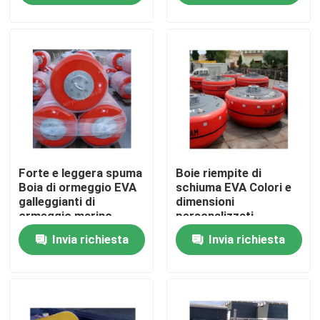
Giro della fabbrica
Controllo di qualità
Contattici
Forte e leggera spuma
Boie riempite di
Notizie
Boia di ormeggio EVA
schiuma EVA Colori e
galleggianti di
dimensioni
ormeggio marino
personalizzati
Casi
Disponibili Boia per
Invia richiesta
Invia richiesta
ormeggio marino
Cuscino ammortizzatore pneumatico di Yokohama
idro cuscino ammortizzatore pneumatico