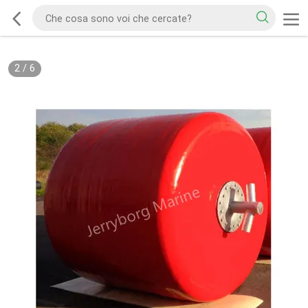
2
/
6