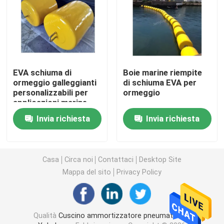
Cuscino ammortizzatore pneumatico di galleggiamen
Airbag di gomma marino
EVA schiuma di
Boie marine riempite
ormeggio galleggianti
di schiuma EVA per
cuscino ammortizzatore riempito di gomma piuma
personalizzabili per
ormeggio
applicazioni marine
ormeggio boa
Invia richiesta
Invia richiesta
tubo flessibile marino dell'olio
Airbag di lancio della nave
Casa
Circa noi
Contattaci
Desktop Site
Mappa del sito
Privacy Policy
Airbag di sollevamento pesanti
Marine Navigation Buoy
Qualità
Cuscino ammortizzatore pneumatico di