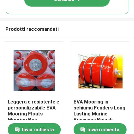
Prodotti raccomandati
Casa
Leggera e resistente e
EVA Mooring in
personalizzabile EVA
schiuma Fenders Long
Prodotti
Mooring Floats
Lasting Marine
Mooring Boy
Buoyancy Boia di
ormeggio in schiuma
Invia richiesta
Invia richiesta
EVA
Circa noi