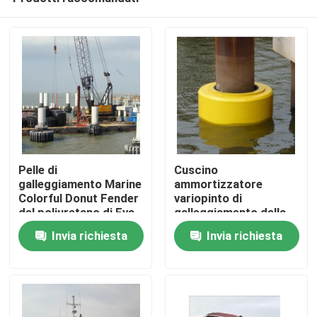
Pelle di
Cuscino
galleggiamento Marine
ammortizzatore
Colorful Donut Fender
variopinto di
del poliuretano di Eva
galleggiamento della
Casa
Foam Filled Fender
schiuma del
Invia richiesta
Invia richiesta
With
poliuretano per il
cuscino
Prodotti
ammortizzatore di
galleggiamento della
ciambella di
protezione della barca
Circa noi