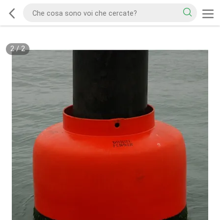
2
/
2