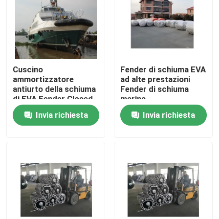
Giro della fabbrica
Controllo di qualità
Cuscino
Fender di schiuma EVA
ammortizzatore
ad alte prestazioni
antiurto della schiuma
Fender di schiuma
Contattici
di EVA Fender Closed
marina
Cell Polyethylene per
completamente
Invia richiesta
Invia richiesta
l'yacht della barca
personalizzabili
Notizie
Casi
Cuscino ammortizzatore pneumatico di Yokohama
idro cuscino ammortizzatore pneumatico