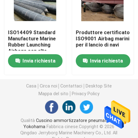
Cuscino ammortizzatore pneumatico di galleggiamen
ISO14409 Standard
Produttore certificato
Airbag di gomma marino
Manufacture Marine
ISO9001 Airbag marini
Rubber Launching
per il lancio di navi
Airbags con alte
cuscino ammortizzatore riempito di gomma piuma
prestazioni
Invia richiesta
Invia richiesta
tubo flessibile marino dell'olio
Casa
Circa noi
Contattaci
Desktop Site
Airbag di lancio della nave
Mappa del sito
Privacy Policy
Airbag di sollevamento pesanti
Qualità
Cuscino ammortizzatore pneumatico di
Yokohama
Fabbrica cinese.Copyright © 2026
Marine Navigation Buoy
Qingdao Jerryborg Marine Machinery Co., Ltd. All