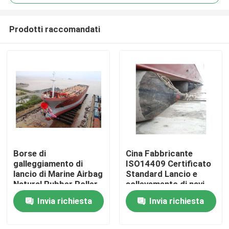
Prodotti raccomandati
Borse di
Cina Fabbricante
Casa
galleggiamento di
ISO14409 Certificato
lancio di Marine Airbag
Standard Lancio e
Natural Rubber Roller
sollevamento di navi
Prodotti
della nave 1.5m*15m
Airbag di gomma
Invia richiesta
Invia richiesta
marina
Circa noi