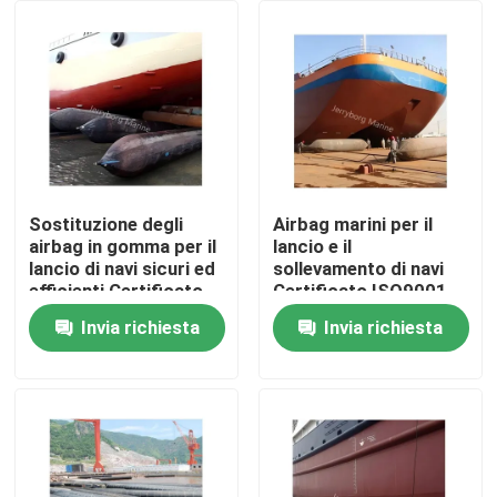
Giro della fabbrica
Controllo di qualità
Contattici
Sostituzione degli
Airbag marini per il
airbag in gomma per il
lancio e il
lancio di navi sicuri ed
sollevamento di navi
Notizie
efficienti Certificato
Certificato ISO9001
BV/CCS
Airbag in gomma
Invia richiesta
Invia richiesta
Casi
Cuscino ammortizzatore pneumatico di Yokohama
idro cuscino ammortizzatore pneumatico