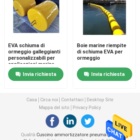
Cuscino ammortizzatore pneumatico di galleggiamen
Airbag di gomma marino
EVA schiuma di
Boie marine riempite
ormeggio galleggianti
di schiuma EVA per
cuscino ammortizzatore riempito di gomma piuma
personalizzabili per
ormeggio
applicazioni marine
ormeggio boa
Invia richiesta
Invia richiesta
tubo flessibile marino dell'olio
Airbag di lancio della nave
Casa
Circa noi
Contattaci
Desktop Site
Mappa del sito
Privacy Policy
Airbag di sollevamento pesanti
Marine Navigation Buoy
Qualità
Cuscino ammortizzatore pneumatico di