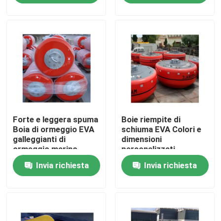
Giro della fabbrica
Controllo di qualità
Contattici
Forte e leggera spuma
Boie riempite di
Notizie
Boia di ormeggio EVA
schiuma EVA Colori e
galleggianti di
dimensioni
ormeggio marino
personalizzati
Casi
Disponibili Boia per
Invia richiesta
Invia richiesta
ormeggio marino
Cuscino ammortizzatore pneumatico di Yokohama
idro cuscino ammortizzatore pneumatico