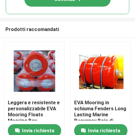
Prodotti raccomandati
Casa
Leggera e resistente e
EVA Mooring in
personalizzabile EVA
schiuma Fenders Long
Prodotti
Mooring Floats
Lasting Marine
Mooring Boy
Buoyancy Boia di
ormeggio in schiuma
Invia richiesta
Invia richiesta
EVA
Circa noi