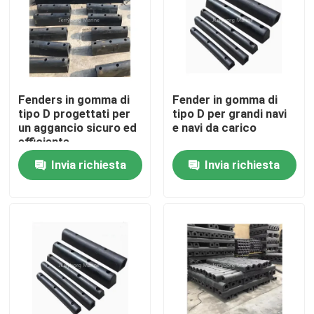
Giro della fabbrica
Controllo di qualità
Fenders in gomma di
Fender in gomma di
tipo D progettati per
tipo D per grandi navi
un aggancio sicuro ed
e navi da carico
Contattici
efficiente
Invia richiesta
Invia richiesta
Notizie
Casi
Cuscino ammortizzatore pneumatico di Yokohama
idro cuscino ammortizzatore pneumatico