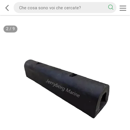
2
/
9