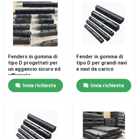
Giro della fabbrica
Controllo di qualità
Fenders in gomma di
Fender in gomma di
Contattici
tipo D progettati per
tipo D per grandi navi
un aggancio sicuro ed
e navi da carico
efficiente
Notizie
Invia richiesta
Invia richiesta
Casi
Cuscino ammortizzatore pneumatico di Yokohama
idro cuscino ammortizzatore pneumatico