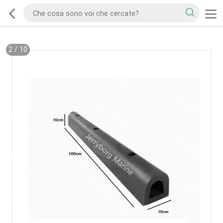
2
/
10