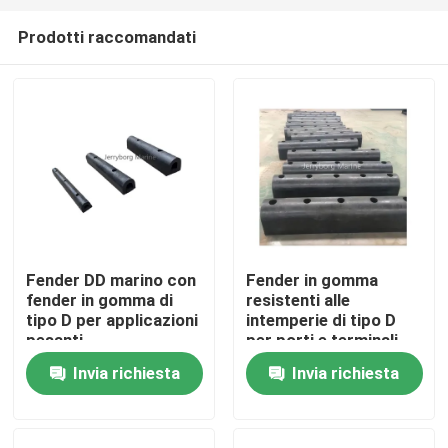
Prodotti raccomandati
Fender DD marino con
Fender in gomma
fender in gomma di
resistenti alle
Casa
tipo D per applicazioni
intemperie di tipo D
pesanti
per porti e terminali
Invia richiesta
Invia richiesta
Prodotti
Circa noi