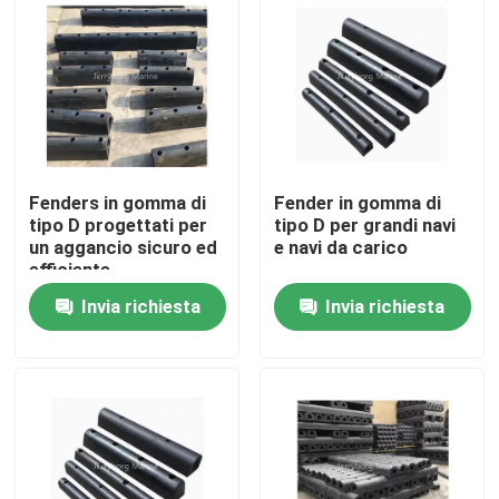
Giro della fabbrica
Controllo di qualità
Fenders in gomma di
Fender in gomma di
Contattici
tipo D progettati per
tipo D per grandi navi
un aggancio sicuro ed
e navi da carico
efficiente
Notizie
Invia richiesta
Invia richiesta
Casi
Cuscino ammortizzatore pneumatico di Yokohama
idro cuscino ammortizzatore pneumatico