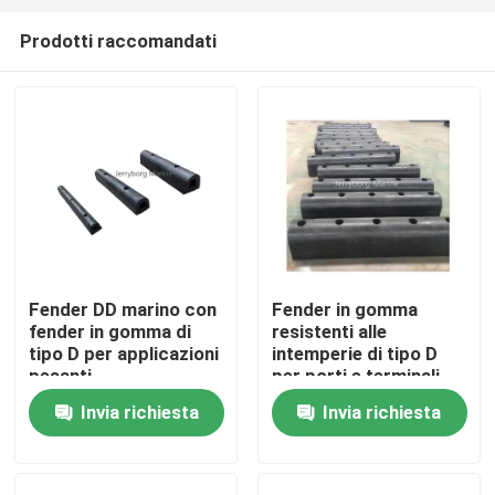
Prodotti raccomandati
Fender DD marino con
Fender in gomma
fender in gomma di
resistenti alle
Casa
tipo D per applicazioni
intemperie di tipo D
pesanti
per porti e terminali
Invia richiesta
Invia richiesta
Prodotti
Circa noi