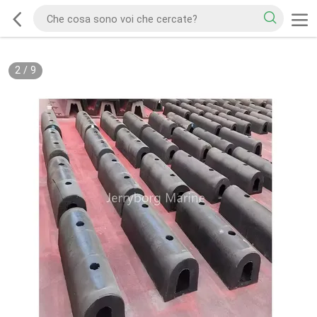
2
/
9