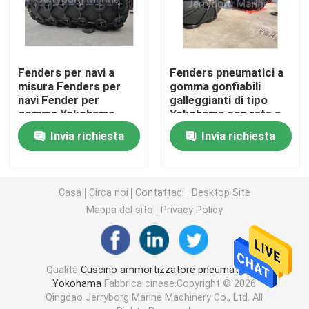
Cuscino ammortizzatore pneumatico di galleggiamen
Fenders per navi a
Fenders pneumatici a
Airbag di gomma marino
misura Fenders per
gomma gonfiabili
navi Fender per
galleggianti di tipo
gomma Yokohama
Yokohama con rete a
cuscino ammortizzatore riempito di gomma piuma
Tipo Fender
catena pneumatica
Invia richiesta
Invia richiesta
pneumatico
tubo flessibile marino dell'olio
Casa
Circa noi
Contattaci
Desktop Site
Airbag di lancio della nave
Mappa del sito
Privacy Policy
Airbag di sollevamento pesanti
Qualità
Cuscino ammortizzatore pneumatico di
Yokohama
Fabbrica cinese.Copyright © 2026
Marine Navigation Buoy
Qingdao Jerryborg Marine Machinery Co., Ltd. All