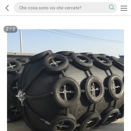
2
/
2