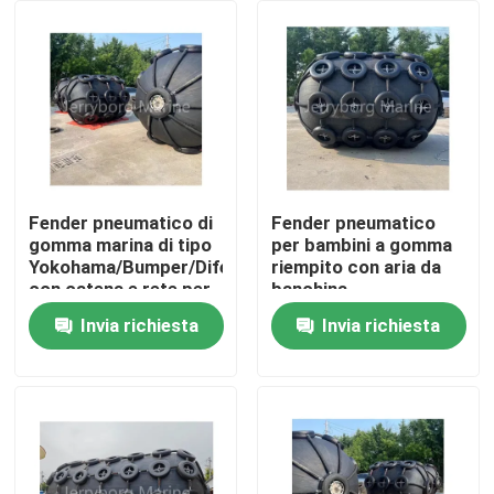
Giro della fabbrica
Controllo di qualità
Contattici
Fender pneumatico di
Fender pneumatico
gomma marina di tipo
per bambini a gomma
Yokohama/Bumper/Difesa
riempito con aria da
Notizie
con catena e rete per
banchina
pneumatici
Invia richiesta
Invia richiesta
Casi
Cuscino ammortizzatore pneumatico di Yokohama
idro cuscino ammortizzatore pneumatico