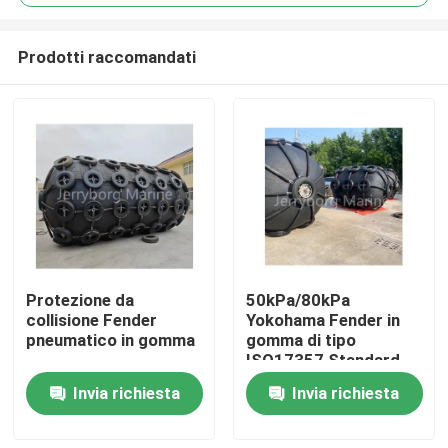
Prodotti raccomandati
Protezione da
50kPa/80kPa
Casa
collisione Fender
Yokohama Fender in
pneumatico in gomma
gomma di tipo
ISO17357 Standard
Prodotti
con protezione di alta
Invia richiesta
Invia richiesta
qualità
Circa noi