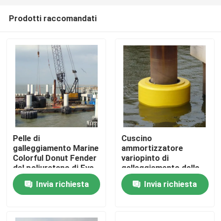
Prodotti raccomandati
Pelle di
Cuscino
galleggiamento Marine
ammortizzatore
Casa
Colorful Donut Fender
variopinto di
del poliuretano di Eva
galleggiamento della
Foam Filled Fender
schiuma del
Invia richiesta
Invia richiesta
Prodotti
With
poliuretano per il
cuscino
ammortizzatore di
galleggiamento della
Circa noi