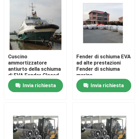
ciambella di
protezione della barca
Giro della fabbrica
Controllo di qualità
Cuscino
Fender di schiuma EVA
Contattici
ammortizzatore
ad alte prestazioni
antiurto della schiuma
Fender di schiuma
di EVA Fender Closed
marina
Notizie
Cell Polyethylene per
completamente
Invia richiesta
Invia richiesta
l'yacht della barca
personalizzabili
Casi
Cuscino ammortizzatore pneumatico di Yokohama
idro cuscino ammortizzatore pneumatico