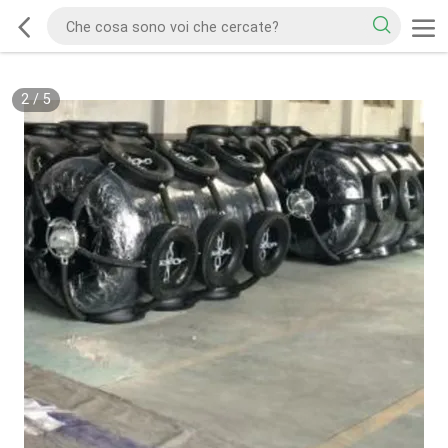
2
/
5