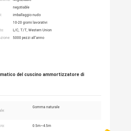
negotiable
i:
imballaggio nudo
10-20 giorni lavorativi
to:
L/C, T/T, Western Union
azione:
5000 pezzi all'anno
matico del cuscino ammortizzatore di
Gomma naturale
ale:
ro:
0.5m~4.5m