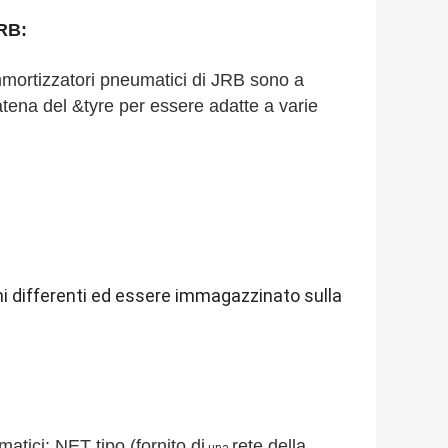
JRB:
mmortizzatori pneumatici di JRB sono a
atena del &tyre per essere adatte a varie
i differenti ed
essere immagazzinato sulla
matici: NET tipo (fornito di
rete della
una