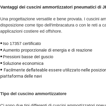
Vantaggi dei cuscini ammortizzatori pneumatici di 
Una progettazione versatile e bene provata. I cuscini a
disposizione come tipo dell'imbracatura o con le reti a c
applicazioni costiere ed offshore.
•
Iso 17357 certificato
•
Aumento proporzionale di energia e di reazione
•
Pressioni basse del guscio
•
Soluzione economica
•
Facilmente deflateable essere utilizzato nelle posizion
piattaforma delle navi
Tipo del cuscino ammortizzatore
Ci sono due tipi differenti di cuscini ammortizzatori pneu