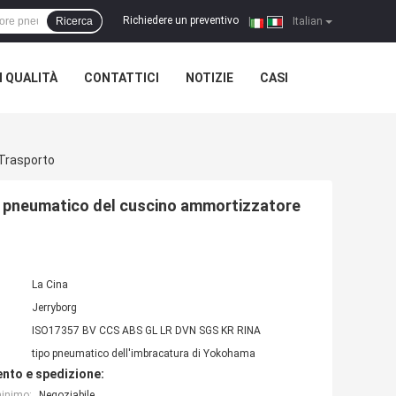
Richiedere un preventivo
Ricerca
|
Italian
 QUALITÀ
CONTATTICI
NOTIZIE
CASI
Trasporto
 pneumatico del cuscino ammortizzatore
La Cina
Jerryborg
ISO17357 BV CCS ABS GL LR DVN SGS KR RINA
tipo pneumatico dell'imbracatura di Yokohama
nto e spedizione:
minimo:
Negoziabile