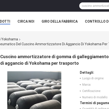
DOTTI
CIRCA NOI
GIRO DELLA FABBRICA
CONTROLLO DI
di Yokohama
eumatico Del Cuscino Ammortizzatore Di Aggancio Di Yokohama Per 
Cuscino ammortizzatore di gomma di galleggiamento
di aggancio di Yokohama per trasporto
Dettagli:
Luogo di origine:
Marca:
Certificazione:
Numero di modello:
Termini di pagame
Quantità di ordine 