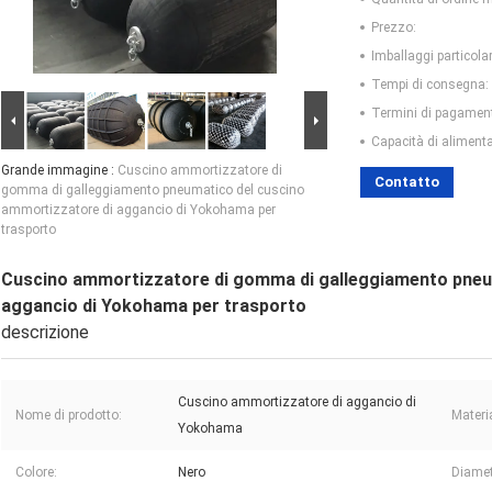
Prezzo:
Imballaggi particolar
Tempi di consegna:
Termini di pagamen
Capacità di aliment
Grande immagine :
Cuscino ammortizzatore di
Contatto
gomma di galleggiamento pneumatico del cuscino
ammortizzatore di aggancio di Yokohama per
trasporto
Cuscino ammortizzatore di gomma di galleggiamento pneu
aggancio di Yokohama per trasporto
descrizione
Cuscino ammortizzatore di aggancio di
Nome di prodotto:
Materi
Yokohama
Colore:
Nero
Diamet