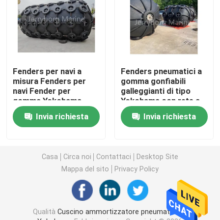
Cuscino ammortizzatore pneumatico di galleggiamen
Airbag di gomma marino
Fenders per navi a
Fenders pneumatici a
misura Fenders per
gomma gonfiabili
cuscino ammortizzatore riempito di gomma piuma
navi Fender per
galleggianti di tipo
gomma Yokohama
Yokohama con rete a
Tipo Fender
catena pneumatica
Invia richiesta
Invia richiesta
tubo flessibile marino dell'olio
pneumatico
Airbag di lancio della nave
Casa
Circa noi
Contattaci
Desktop Site
Mappa del sito
Privacy Policy
Airbag di sollevamento pesanti
Marine Navigation Buoy
Qualità
Cuscino ammortizzatore pneumatico di