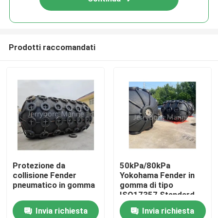
Prodotti raccomandati
Casa
Protezione da
50kPa/80kPa
collisione Fender
Yokohama Fender in
Prodotti
pneumatico in gomma
gomma di tipo
ISO17357 Standard
con protezione di alta
Invia richiesta
Invia richiesta
qualità
Circa noi