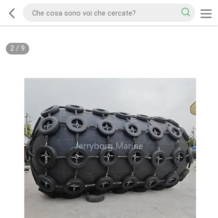
2
/
9