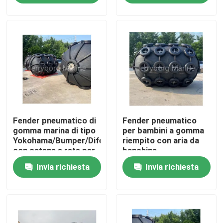
Giro della fabbrica
Controllo di qualità
Contattici
Fender pneumatico di
Fender pneumatico
Notizie
gomma marina di tipo
per bambini a gomma
Yokohama/Bumper/Difesa
riempito con aria da
con catena e rete per
banchina
Casi
pneumatici
Invia richiesta
Invia richiesta
Cuscino ammortizzatore pneumatico di Yokohama
idro cuscino ammortizzatore pneumatico